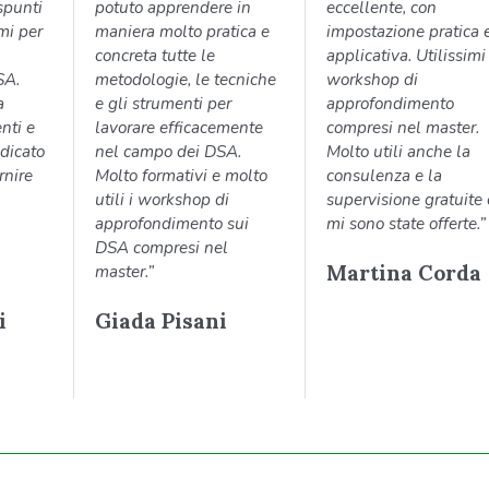
spunti
potuto apprendere in
eccellente, con
imi per
maniera molto pratica e
impostazione pratica 
concreta tutte le
applicativa. Utilissimi 
SA.
metodologie, le tecniche
workshop di
a
e gli strumenti per
approfondimento
nti e
lavorare efficacemente
compresi nel master.
dicato
nel campo dei DSA.
Molto utili anche la
rnire
Molto formativi e molto
consulenza e la
utili i workshop di
supervisione gratuite
approfondimento sui
mi sono state offerte.”
DSA compresi nel
Martina Corda
master.”
i
Giada Pisani