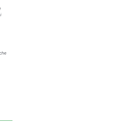
e
i
 che